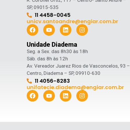
R. Coronel Ortiz, 117 – Centro- Santo André –
SP, 09015-535
11 4458-0045
unicv.santoandre@engiar.com.br
Unidade Diadema
Seg. a Sex. das 8h30 às 18h
Sáb. das 8h às 12h
Av. Vereador Juarez Rios de Vasconcelos, 93 –
Centro, Diadema – SP, 09910-630
11 4056-8283
unifatecie.diadema@engiar.com.br